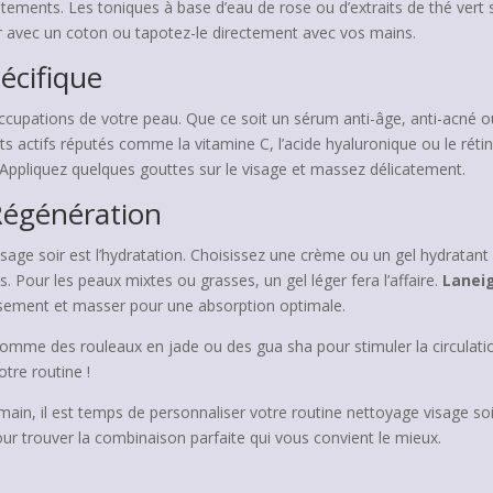
itements. Les toniques à base d’eau de rose ou d’extraits de thé vert 
er avec un coton ou tapotez-le directement avec vos mains.
pécifique
ccupations de votre peau. Que ce soit un sérum anti-âge, anti-acné ou 
 actifs réputés comme la vitamine C, l’acide hyaluronique ou le rét
Appliquez quelques gouttes sur le visage et massez délicatement.
 Régénération
sage soir est l’hydratation. Choisissez une crème ou un gel hydratant 
. Pour les peaux mixtes ou grasses, un gel léger fera l’affaire.
Lanei
eusement et masser pour une absorption optimale.
me des rouleaux en jade ou des gua sha pour stimuler la circulation e
tre routine !
ain, il est temps de personnaliser votre routine nettoyage visage so
our trouver la combinaison parfaite qui vous convient le mieux.