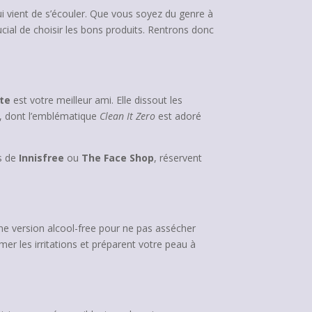
 qui vient de s’écouler. Que vous soyez du genre à
ucial de choisir les bons produits. Rentrons donc
nte
est votre meilleur ami. Elle dissout les
, dont l’emblématique
Clean It Zero
est adoré
es de
Innisfree
ou
The Face Shop
, réservent
une version alcool-free pour ne pas assécher
mer les irritations et préparent votre peau à