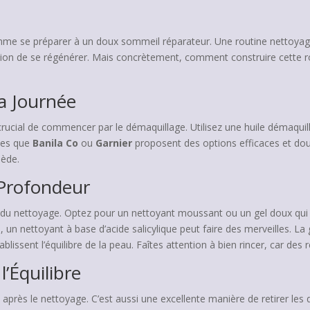
mme se préparer à un doux sommeil réparateur. Une routine nettoyage 
asion de se régénérer. Mais concrètement, comment construire cette rou
la Journée
 crucial de commencer par le démaquillage. Utilisez une huile démaquill
les que
Banila Co
ou
Garnier
proposent des options efficaces et do
iède.
 Profondeur
e du nettoyage. Optez pour un nettoyant moussant ou un gel doux qui
 un nettoyant à base d’acide salicylique peut faire des merveilles. 
ablissent l’équilibre de la peau. Faîtes attention à bien rincer, car des
l’Équilibre
u après le nettoyage. C’est aussi une excellente manière de retirer les