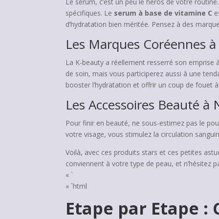
Le sérum, c’est un peu le héros de votre routine.
spécifiques. Le
serum à base de vitamine C
es
d’hydratation bien méritée. Pensez à des mar
Les Marques Coréennes à 
La K-beauty a réellement resserré son emprise à 
de soin, mais vous participerez aussi à une te
booster l’hydratation et offrir un coup de fouet
Les Accessoires Beauté à 
Pour finir en beauté, ne sous-estimez pas le po
votre visage, vous stimulez la circulation sangui
Voilà, avec ces produits stars et ces petites ast
conviennent à votre type de peau, et n’hésitez 
« `
« `html
Etape par Etape :