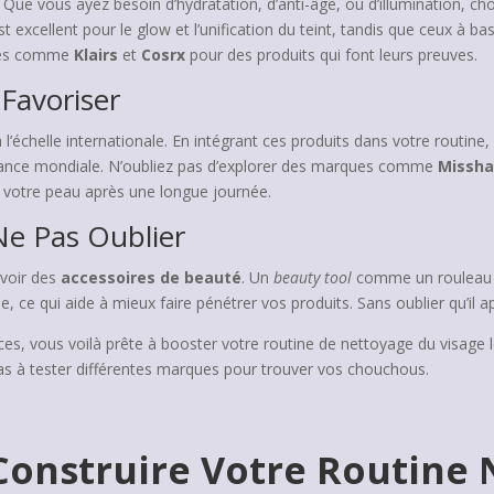
 Que vous ayez besoin d’hydratation, d’anti-âge, ou d’illumination, ch
t excellent pour le glow et l’unification du teint, tandis que ceux à 
ques comme
Klairs
et
Cosrx
pour des produits qui font leurs preuves.
Favoriser
l’échelle internationale. En intégrant ces produits dans votre routin
ndance mondiale. N’oubliez pas d’explorer des marques comme
Missh
 à votre peau après une longue journée.
Ne Pas Oublier
uvoir des
accessoires de beauté
. Un
beauty tool
comme un rouleau d
ne, ce qui aide à mieux faire pénétrer vos produits. Sans oublier qu’il
uces, vous voilà prête à booster votre routine de nettoyage du visage l
pas à tester différentes marques pour trouver vos chouchous.
 Construire Votre Routine