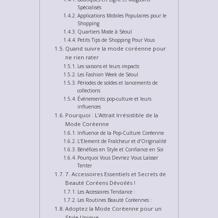
Spécialisés
Applications Mobiles Populaires pour le
Shopping
Quartiers Mode à Séoul
Petits Tips de Shopping Pour Vous
Quand suivre la mode coréenne pour
ne rien rater
Les saisons et leurs impacts
Les Fashion Week de Séoul
Périodes de soldes et lancements de
collections
Événements pop-culture et leurs
influences
Pourquoi : L’Attrait Irrésistible de la
Mode Coréenne
Influence de la Pop-Culture Coréenne
L’Element de Fraîcheur et d’Originalité
Bénéfices en Style et Confiance en Soi
Pourquoi Vous Devriez Vous Laisser
Tenter
7. Accessoires Essentiels et Secrets de
Beauté Coréens Dévoilés !
Les Accessoires Tendance :
Les Routines Beauté Coréennes :
Adoptez la Mode Coréenne pour un
Style Unique