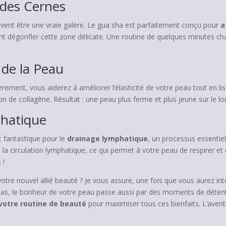
 des Cernes
vent être une vraie galère. Le gua sha est parfaitement conçu pour
a
t dégonfler cette zone délicate. Une routine de quelques minutes ch
é de la Peau
lièrement, vous aiderez à améliorer l’élasticité de votre peau tout en lis
de collagène. Résultat : une peau plus ferme et plus jeune sur le lo
phatique
st fantastique pour le
drainage lymphatique
, un processus essentiel
la circulation lymphatique, ce qui permet à votre peau de respirer et 
 !
votre nouvel allié beauté ? Je vous assure, une fois que vous aurez in
pas, le bonheur de votre peau passe aussi par des moments de détente 
 votre routine de beauté
pour maximiser tous ces bienfaits. L’avent