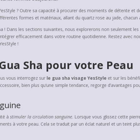
r YesStyle ? Outre sa capacité à procurer des moments de détente et d
ifférentes formes et matériaux, allant du quartz rose au jade, chacun 
ha ! Dans les sections suivantes, nous explorerons non seulement le
l’intégrer efficacement dans votre routine quotidienne. Restez avec n
esStyle !
 Gua Sha pour votre Peau
ous vous interrogez sur
le gua sha visage YesStyle
et sur les bénéf
accessoire, bien plus qu’une simple tendance, regorge d’avantages pour
nguine
ité à
stimuler la circulation sanguine
. Lorsque vous glissez cette pierr
ments à votre peau. Cela se traduit par un éclat naturel et un teint pl