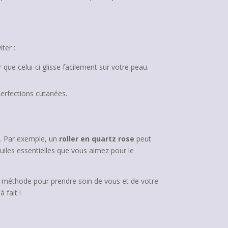
ter :
r que celui-ci glisse facilement sur votre peau.
perfections cutanées.
é. Par exemple, un
roller en quartz rose
peut
uiles essentielles que vous aimez pour le
ne méthode pour prendre soin de vous et de votre
 fait !
a