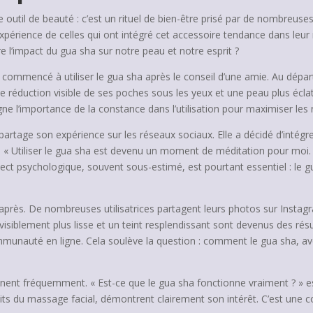
e outil de beauté : c’est un rituel de bien-être prisé par de nombreu
’expérience de celles qui ont intégré cet accessoire tendance dans leu
l’impact du gua sha sur notre peau et notre esprit ?
ommencé à utiliser le gua sha après le conseil d’une amie. Au départ
ne réduction visible de ses poches sous les yeux et une peau plus éclat
igne l’importance de la constance dans l’utilisation pour maximiser les 
artage son expérience sur les réseaux sociaux. Elle a décidé d’intégrer
« Utiliser le gua sha est devenu un moment de méditation pour moi. 
ect psychologique, souvent sous-estimé, est pourtant essentiel : le gu
t/après. De nombreuses utilisatrices partagent leurs photos sur Insta
isiblement plus lisse et un teint resplendissant sont devenus des résu
ommunauté en ligne. Cela soulève la question : comment le gua sha, av
ennent fréquemment. « Est-ce que le gua sha fonctionne vraiment ? » e
its du massage facial, démontrent clairement son intérêt. C’est une 