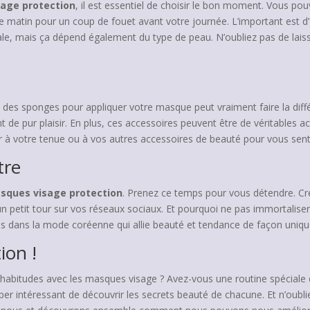
age protection
, il est essentiel de choisir le bon moment. Vous p
e matin pour un coup de fouet avant votre journée. L’important est d’
déale, mais ça dépend également du type de peau. N’oubliez pas de l
 des sponges pour appliquer votre masque peut vraiment faire la di
 de pur plaisir. En plus, ces accessoires peuvent être de véritables
ac
ur à votre tenue ou à vos autres accessoires de beauté pour vous sent
tre
sques visage protection
. Prenez ce temps pour vous détendre. C
un petit tour sur vos réseaux sociaux. Et pourquoi ne pas immortali
ns dans la mode coréenne qui allie beauté et tendance de façon uniqu
ion !
abitudes avec les masques visage ? Avez-vous une routine spéciale qui
er intéressant de découvrir les secrets beauté de chacune. Et n’oublie