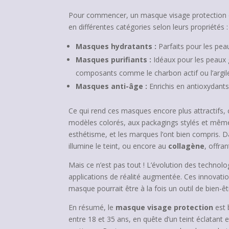
Pour commencer, un masque visage protection es
en différentes catégories selon leurs propriétés :
Masques hydratants :
Parfaits pour les pea
Masques purifiants :
Idéaux pour les peaux g
composants comme le charbon actif ou l’argil
Masques anti-âge :
Enrichis en antioxydants
Ce qui rend ces masques encore plus attractifs, c
modèles colorés, aux packagings stylés et même a
esthétisme, et les marques l’ont bien compris. 
illumine le teint, ou encore au
collagène
, offra
Mais ce n’est pas tout ! L’évolution des techno
applications de réalité augmentée. Ces innovation
masque pourrait être à la fois un outil de bien-ê
En résumé, le
masque visage protection
est 
entre 18 et 35 ans, en quête d’un teint éclatant