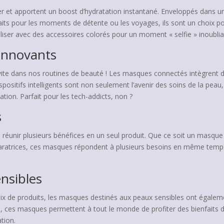
r et apportent un boost d’hydratation instantané. Enveloppés dans un 
aits pour les moments de détente ou les voyages, ils sont un choix 
aliser avec des accessoires colorés pour un moment « selfie » inoublia
Innovants
nvite dans nos routines de beauté ! Les masques connectés intègrent d
spositifs intelligents sont non seulement l’avenir des soins de la peau
ation. Parfait pour les tech-addicts, non ?
s
 réunir plusieurs bénéfices en un seul produit. Que ce soit un masque 
réparatrices, ces masques répondent à plusieurs besoins en même tem
nsibles
hoix de produits, les masques destinés aux peaux sensibles ont égale
, ces masques permettent à tout le monde de profiter des bienfaits de
ation.