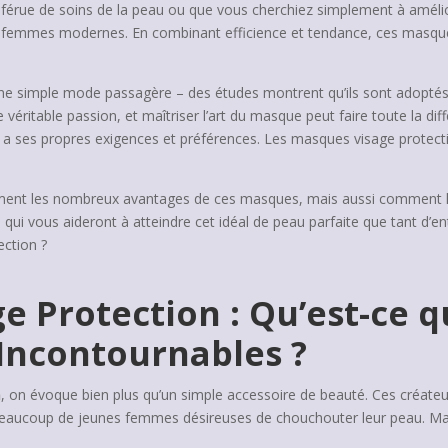
férue de soins de la peau ou que vous cherchiez simplement à amélio
s femmes modernes. En combinant efficience et tendance, ces masqu
une simple mode passagère – des études montrent qu’ils sont adopt
véritable passion, et maîtriser l’art du masque peut faire toute la diff
a ses propres exigences et préférences. Les masques visage protection
ement les nombreux avantages de ces masques, mais aussi comment les
qui vous aideront à atteindre cet idéal de peau parfaite que tant d’en
ection ?
 Protection : Qu’est-ce qu
 Incontournables ?
n
, on évoque bien plus qu’un simple accessoire de beauté. Ces créateu
eaucoup de jeunes femmes désireuses de chouchouter leur peau. Mais a