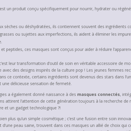
t un produit conçu spécifiquement pour nourrir, hydrater ou régéné
ux sèches ou déshydratées, ils contiennent souvent des ingrédients co
rasses ou sujettes aux imperfections, ils aident à éliminer les impur
e.
 et peptides, ces masques sont conçus pour aider à réduire l’apparence
’est leur transformation d’outil de soin en véritable accessoire de mode
vec des designs inspirés de la culture pop ! Les jeunes femmes recher
Dans ce contexte, certains ingrédients sont devenus des stars dans l’
nt une délicieuse sensation de fermeté.
logies a également donné naissance à des
masques connectés
, int
s attirent l’attention de cette génération toujours à la recherche de 
tre et un gadget technologique ?!
bien plus qu’un simple cosmétique ; c’est une fusion entre soin inno
 et d’une peau saine, trouvent dans ces masques un allié de choix qui 