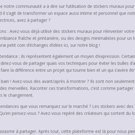
 notre communauté a à dire sur l’utilisation de stickers muraux pour s
 il s’agit de transformer un espace aussi intime et personnel que notre 
ectrices, avez à partager ?
s : Avez-vous déjà utilisé des stickers muraux pour réinventer votre s
ambiance fraîche et printanière, ou des designs minimalistes pour un 
ai petit coin d’échanges d’idées ici, sur notre blog !
endance ; ils représentent également un moyen d’expression. Certain
e diriez-vous de partager quais vos techniques pour éviter les bulles d’
ire la différence entre un projet qui tourne bien et un qui s’avère êtr
e bain ! Avez-vous des avant/après à montrer ? Ils sont non seulement
des merveilles. Raconter ces transformations, c’est comme partager un 
ers le changement.
 tendances que vous remarquez sur le marché ? Les stickers avec des
Qu’en pensez-vous ? Avez-vous repéré des créateurs qui sortent du lot
housiasme à partager. Après tout, cette plateforme est là pour nous p