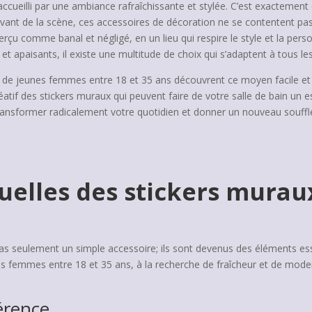
accueilli par une ambiance rafraîchissante et stylée. C’est exactement
ant de la scène, ces accessoires de décoration ne se contentent pas 
çu comme banal et négligé, en un lieu qui respire le style et la pers
t apaisants, il existe une multitude de choix qui s’adaptent à tous l
s de jeunes femmes entre 18 et 35 ans découvrent ce moyen facile et a
créatif des stickers muraux qui peuvent faire de votre salle de bain un
ransformer radicalement votre quotidien et donner un nouveau souff
uelles des stickers muraux
pas seulement un simple accessoire; ils sont devenus des éléments e
nes femmes entre 18 et 35 ans, à la recherche de fraîcheur et de mode
férence