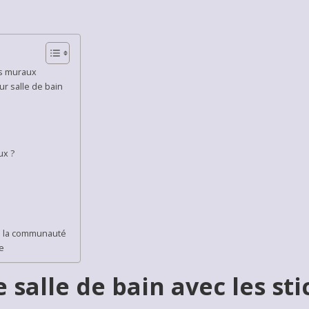
rs muraux
r salle de bain
ux ?
de la communauté
e
 salle de bain avec les st