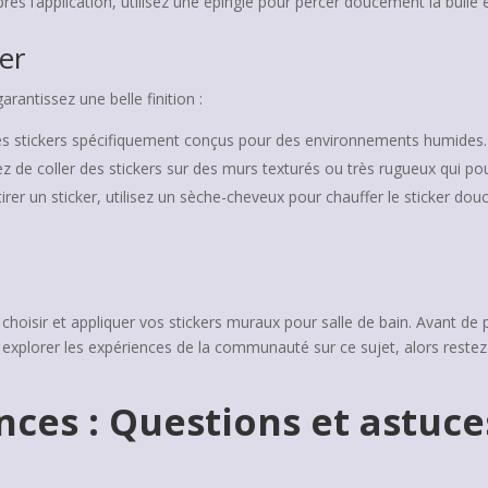
s l’application, utilisez une épingle pour percer doucement la bulle et
ter
rantissez une belle finition :
des stickers spécifiquement conçus pour des environnements humides.
ez de coller des stickers sur des murs texturés ou très rugueux qui pou
rer un sticker, utilisez un sèche-cheveux pour chauffer le sticker douce
hoisir et appliquer vos stickers muraux pour salle de bain. Avant de pas
 explorer les expériences de la communauté sur ce sujet, alors restez
ces : Questions et astuce