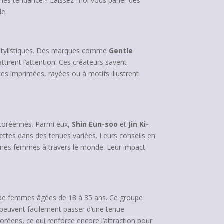
ies tendance ? Laissez-moi vous parler des
de.
 stylistiques. Des marques comme
Gentle
tirent l’attention. Ces créateurs savent
tes imprimées, rayées ou à motifs illustrent
 coréennes. Parmi eux,
Shin Eun-soo
et
Jin Ki-
settes dans des tenues variées. Leurs conseils en
jeunes femmes à travers le monde. Leur impact
 de femmes âgées de 18 à 35 ans. Ce groupe
i peuvent facilement passer d’une tenue
oréens, ce qui renforce encore l’attraction pour