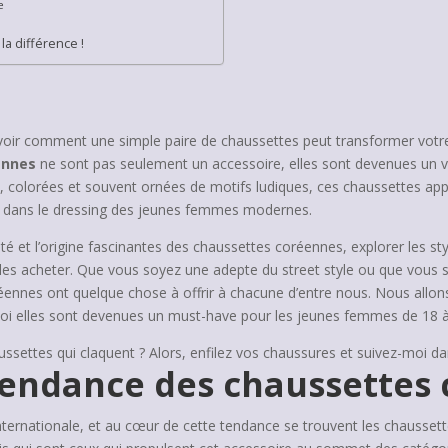
e
la différence !
voir comment une simple paire de chaussettes peut transformer votre l
ennes
ne sont pas seulement un accessoire, elles sont devenues un v
 colorées et souvent ornées de motifs ludiques, ces chaussettes app
es dans le dressing des jeunes femmes modernes.
tité et l’origine fascinantes des chaussettes coréennes, explorer les s
r les acheter. Que vous soyez une adepte du street style ou que vous
oréennes ont quelque chose à offrir à chacune d’entre nous. Nous al
uoi elles sont devenues un must-have pour les jeunes femmes de 18 à
ssettes qui claquent ? Alors, enfilez vos chaussures et suivez-moi da
a tendance des chaussettes
ternationale, et au cœur de cette tendance se trouvent les chausset