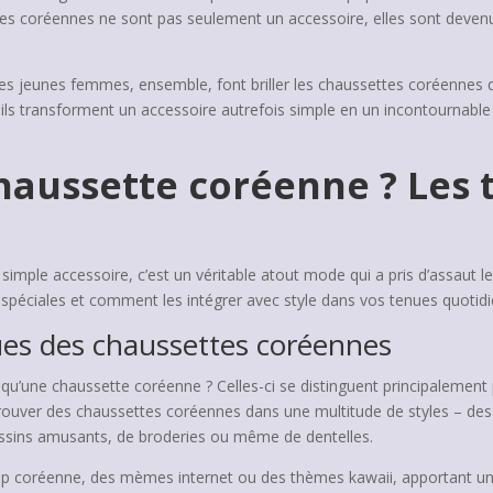
tes coréennes ne sont pas seulement un accessoire, elles sont deven
t les jeunes femmes, ensemble, font briller les chaussettes coréennes
s, ils transforment un accessoire autrefois simple en un incontournab
chaussette coréenne ? Les
 simple accessoire, c’est un véritable atout mode qui a pris d’assau
i spéciales et comment les intégrer avec style dans vos tenues quotid
ques des chaussettes coréennes
ne chaussette coréenne ? Celles-ci se distinguent principalement pa
 trouver des chaussettes coréennes dans une multitude de styles – des
ssins amusants, de broderies ou même de dentelles.
 pop coréenne, des mèmes internet ou des thèmes kawaii, apportant u