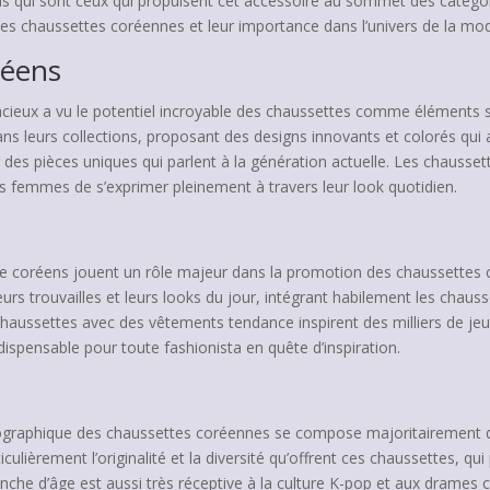
s qui sont ceux qui propulsent cet accessoire au sommet des catégor
 les chaussettes coréennes et leur importance dans l’univers de la mo
réens
acieux a vu le potentiel incroyable des chaussettes comme éléments
ns leurs collections, proposant des designs innovants et colorés qui at
 des pièces uniques qui parlent à la génération actuelle. Les chausset
s femmes de s’exprimer pleinement à travers leur look quotidien.
ode coréens jouent un rôle majeur dans la promotion des chaussettes
rs trouvailles et leurs looks du jour, intégrant habilement les chaus
s chaussettes avec des vêtements tendance inspirent des milliers de 
ndispensable pour toute fashionista en quête d’inspiration.
émographique des chaussettes coréennes se compose majoritairement
lièrement l’originalité et la diversité qu’offrent ces chaussettes, qu
nche d’âge est aussi très réceptive à la culture K-pop et aux drames c