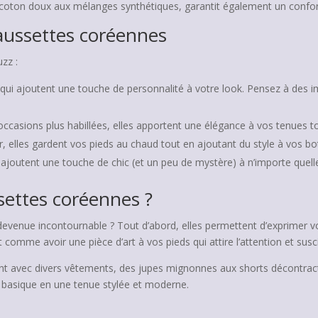
u coton doux aux mélanges synthétiques, garantit également un confor
haussettes coréennes
uzz :
qui ajoutent une touche de personnalité à votre look. Pensez à des
occasions plus habillées, elles apportent une élégance à vos tenues t
er, elles gardent vos pieds au chaud tout en ajoutant du style à vos bo
joutent une touche de chic (et un peu de mystère) à n’importe quelle 
settes coréennes ?
devenue incontournable ? Tout d’abord, elles permettent d’exprimer v
 comme avoir une pièce d’art à vos pieds qui attire l’attention et sus
t avec divers vêtements, des jupes mignonnes aux shorts décontracté
k basique en une tenue stylée et moderne.