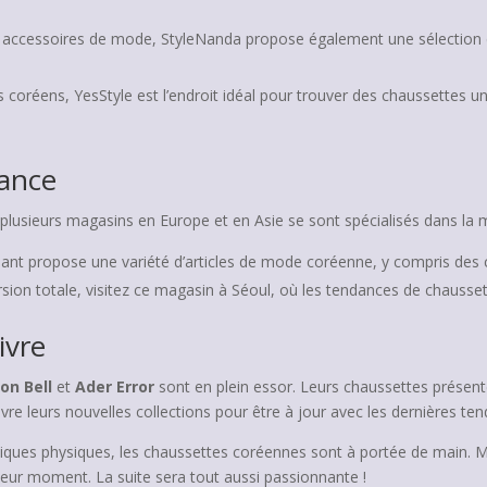
 accessoires de mode, StyleNanda propose également une sélection 
s coréens, YesStyle est l’endroit idéal pour trouver des chaussettes 
dance
r, plusieurs magasins en Europe et en Asie se sont spécialisés dans 
mant propose une variété d’articles de mode coréenne, y compris des 
sion totale, visitez ce magasin à Séoul, où les tendances de chauss
ivre
on Bell
et
Ader Error
sont en plein essor. Leurs chaussettes présen
re leurs nouvelles collections pour être à jour avec les dernières te
tiques physiques, les chaussettes coréennes sont à portée de main. Ma
leur moment. La suite sera tout aussi passionnante !