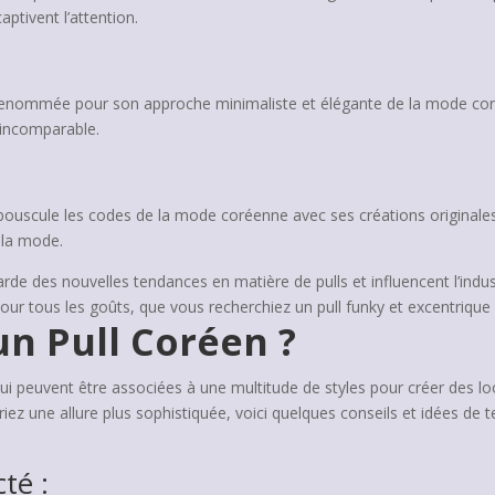
aptivent l’attention.
 renommée pour son approche minimaliste et élégante de la mode coré
é incomparable.
bouscule les codes de la mode coréenne avec ses créations originales
 la mode.
de des nouvelles tendances en matière de pulls et influencent l’indus
 pour tous les goûts, que vous recherchiez un pull funky et excentriqu
un Pull Coréen ?
qui peuvent être associées à une multitude de styles pour créer des 
riez une allure plus sophistiquée, voici quelques conseils et idées d
té :