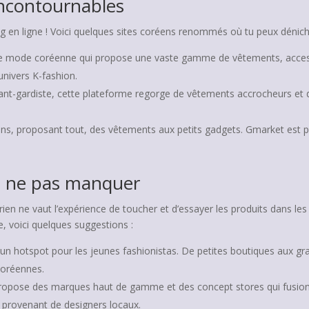
incontournables
ng en ligne ! Voici quelques sites coréens renommés où tu peux dénich
 de mode coréenne qui propose une vaste gamme de vêtements, accesso
nivers K-fashion.
ant-gardiste, cette plateforme regorge de vêtements accrocheurs et 
ns, proposant tout, des vêtements aux petits gadgets. Gmarket est par
à ne pas manquer
 rien ne vaut l’expérience de toucher et d’essayer les produits dans l
 voici quelques suggestions :
t un hotspot pour les jeunes fashionistas. De petites boutiques aux g
coréennes.
 propose des marques haut de gamme et des concept stores qui fusionn
 provenant de designers locaux.