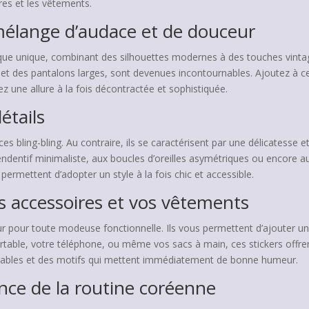
res et les vêtements.
mélange d’audace et de douceur
ue unique, combinant des silhouettes modernes à des touches vinta
et des pantalons larges, sont devenues incontournables. Ajoutez à c
z une allure à la fois décontractée et sophistiquée.
détails
es bling-bling. Au contraire, ils se caractérisent par une délicatesse et
pendentif minimaliste, aux boucles d’oreilles asymétriques ou encore 
 permettent d’adopter un style à la fois chic et accessible.
os accessoires et vos vêtements
 pour toute modeuse fonctionnelle. Ils vous permettent d’ajouter un
able, votre téléphone, ou même vos sacs à main, ces stickers offrent u
rables et des motifs qui mettent immédiatement de bonne humeur.
ence de la routine coréenne