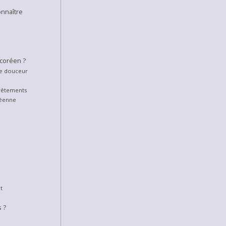
onnaître
 coréen ?
de douceur
 vêtements
réenne
t
 ?