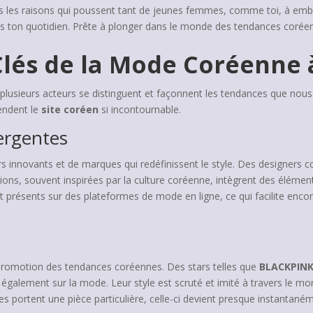
ns les raisons qui poussent tant de jeunes femmes, comme toi, à emb
s ton quotidien. Prête à plonger dans le monde des tendances coréen
 Clés de la Mode Coréenne
lusieurs acteurs se distinguent et façonnent les tendances que nous
rendent le
site coréen
si incontournable.
ergentes
eurs innovants et de marques qui redéfinissent le style. Des designer
ions, souvent inspirées par la culture coréenne, intègrent des élément
 présents sur des plateformes de mode en ligne, ce qui facilite enc
a promotion des tendances coréennes. Des stars telles que
BLACKPIN
 également sur la mode. Leur style est scruté et imité à travers le m
 portent une pièce particulière, celle-ci devient presque instantan