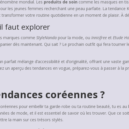
phénomène mondial. Les
produits de soin
comme les masques en tissu
our les jeunes femmes recherchant une peau parfaite. La tendance K-
nt transformer votre routine quotidienne en un moment de plaisir. À 
l faut explorer
z des marques comme
StyleNanda
pour la mode, ou
Innisfree
et
Etude H
panier dès maintenant. Qui sait ? Le prochain outfit qui fera tourner l
n parfait mélange d’accessibilité et d’originalité, offrant une vaste
ez un aperçu des tendances en vogue, préparez-vous à passer à la pr
endances coréennes ?
coréennes pour embellir ta garde-robe ou ta routine beauté, tu es au
nnées de mode, et il est essentiel de savoir où les trouver. Que ce so
re la main sur ces trésors stylés.