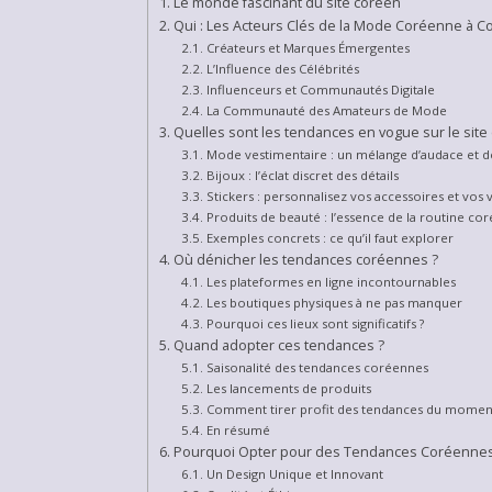
Le monde fascinant du site coréen
Qui : Les Acteurs Clés de la Mode Coréenne à C
Créateurs et Marques Émergentes
L’Influence des Célébrités
Influenceurs et Communautés Digitale
La Communauté des Amateurs de Mode
Quelles sont les tendances en vogue sur le site
Mode vestimentaire : un mélange d’audace et 
Bijoux : l’éclat discret des détails
Stickers : personnalisez vos accessoires et vos
Produits de beauté : l’essence de la routine co
Exemples concrets : ce qu’il faut explorer
Où dénicher les tendances coréennes ?
Les plateformes en ligne incontournables
Les boutiques physiques à ne pas manquer
Pourquoi ces lieux sont significatifs ?
Quand adopter ces tendances ?
Saisonalité des tendances coréennes
Les lancements de produits
Comment tirer profit des tendances du momen
En résumé
Pourquoi Opter pour des Tendances Coréennes
Un Design Unique et Innovant