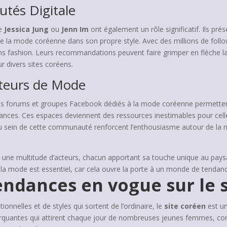
tés Digitale
me
Jessica Jung
ou
Jenn Im
ont également un rôle significatif. Ils pré
de la mode coréenne dans son propre style. Avec des millions de follo
s fashion. Leurs recommandations peuvent faire grimper en flèche la 
r divers sites coréens.
eurs de Mode
Les forums et groupes Facebook dédiés à la mode coréenne permetten
dances. Ces espaces deviennent des ressources inestimables pour celle
s au sein de cette communauté renforcent l’enthousiasme autour de la
 une multitude d’acteurs, chacun apportant sa touche unique au pay
 la mode est essentiel, car cela ouvre la porte à un monde de tendanc
endances en vogue sur le s
onnelles et de styles qui sortent de l’ordinaire, le
site coréen
est un
quantes qui attirent chaque jour de nombreuses jeunes femmes, co