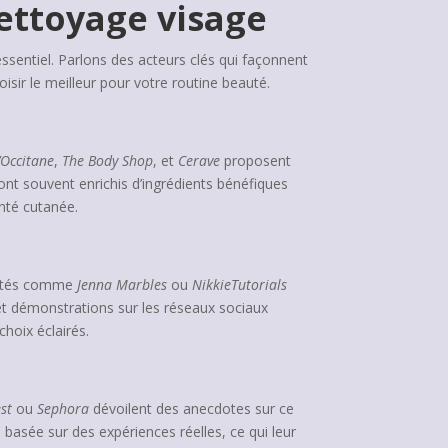
nettoyage visage
sentiel. Parlons des acteurs clés qui façonnent
isir le meilleur pour votre routine beauté.
’Occitane
,
The Body Shop
, et
Cerave
proposent
nt souvent enrichis d’ingrédients bénéfiques
anté cutanée.
alités comme
Jenna Marbles
ou
NikkieTutorials
et démonstrations sur les réseaux sociaux
choix éclairés.
st
ou
Sephora
dévoilent des anecdotes sur ce
basée sur des expériences réelles, ce qui leur