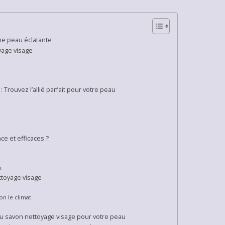
une peau éclatante
yage visage
e
 Trouvez l’allié parfait pour votre peau
e et efficaces ?
x
ettoyage visage
on le climat
du savon nettoyage visage pour votre peau