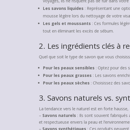
voyages, ils ne risquent pas de fuir dans votre 
Les savons liquides
: Représentant une optio
mousse légère lors du nettoyage de votre vis
Les gels et moussants
: Ces formules légèr
tout en éliminant les excès de sébum.
2. Les ingrédients clés à r
Quel que soit le type de savon que vous choisisse
Pour les peaux sensibles
: Optez pour des sa
Pour les peaux grasses
: Les savons enrichi
Pour les peaux sèches
: Choisissez des savo
3. Savons naturels vs. syn
La tendance vers le naturel est en forte hausse,
–
Savons naturels
: Ils sont souvent fabriqués
et respectueuse envers la peau et l’environneme
–
Savons synthétiques
: Ces produits peuvent 