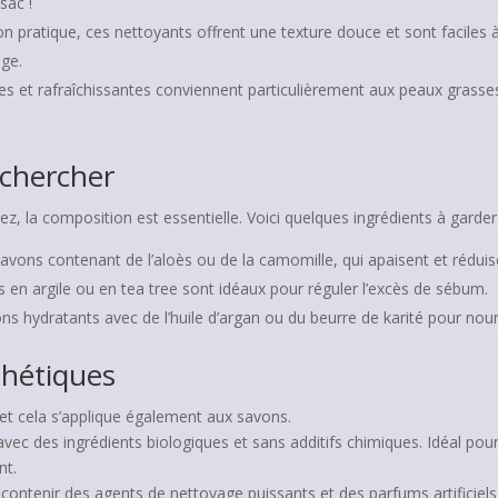
sac !
n pratique, ces nettoyants offrent une texture douce et sont faciles à
age.
es et rafraîchissantes conviennent particulièrement aux peaux grasses
echercher
z, la composition est essentielle. Voici quelques ingrédients à garder
vons contenant de l’aloès ou de la camomille, qui apaisent et réduisen
s en argile ou en tea tree sont idéaux pour réguler l’excès de sébum.
ns hydratants avec de l’huile d’argan ou du beurre de karité pour nour
thétiques
 et cela s’applique également aux savons.
 avec des ingrédients biologiques et sans additifs chimiques. Idéal po
nt.
contenir des agents de nettoyage puissants et des parfums artificiels, c