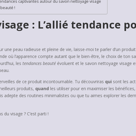
tendances captivantes autour du savon nettoyage visage
 beauté !
isage : L’allié tendance 
ur une peau radieuse et pleine de vie, laisse-moi te parler d’un produi
de où l’apparence compte autant que le bien-être, le choix de ton savo
urd’hui, les
tendances beauté
évoluent et le savon nettoyage visage e
peau.
 merveilles de ce produit incontournable. Tu découvriras
qui
sont les act
eilleurs produits,
quand
les utiliser pour en maximiser les bénéfices
is adepte des routines minimalistes ou que tu aimes explorer les derni
 du visage ? C’est parti !