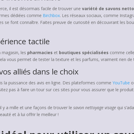
ce, il est désormais facile de trouver une
variété de savons nett
formes dédiées comme
Birchbox
. Les réseaux sociaux, comme Instag
se font connaître. Faites preuve de curiosité en découvrant les bout
érience tactile
en magasin, les
pharmacies
et
boutiques spécialisées
comme cell
ela vous permet de tester la texture et les parfums, vraiment rien de te
 vos alliés dans le choix
ais la puissance des avis en ligne. Des plateformes comme
YouTube
o
’hésitez pas à faire un tour sur ces sites pour vous assurer que le prod
l y a mille et une façons de trouver le
savon nettoyage visage
qui s’ada
uté et à lui offrir le meilleur !