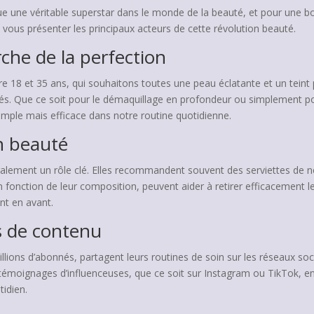
e une véritable superstar dans le monde de la beauté, et pour une bo
vous présenter les principaux acteurs de cette révolution beauté.
che de la perfection
re 18 et 35 ans, qui souhaitons toutes une peau éclatante et un teint 
és. Que ce soit pour le démaquillage en profondeur ou simplement pou
 simple mais efficace dans notre routine quotidienne.
n beauté
alement un rôle clé. Elles recommandent souvent des serviettes de ne
en fonction de leur composition, peuvent aider à retirer efficacement l
nt en avant.
es de contenu
illions d’abonnés, partagent leurs routines de soin sur les réseaux soci
témoignages d’influenceuses, que ce soit sur Instagram ou TikTok, e
idien.