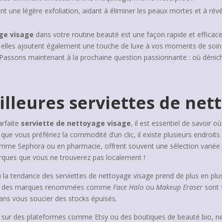
nt une légère exfoliation, aidant à éliminer les peaux mortes et à révé
ge visage
dans votre routine beauté est une façon rapide et efficac
 elles ajoutent également une touche de luxe à vos moments de soins 
 ? Passons maintenant à la prochaine question passionnante : où dénich
lleures serviettes de net
arfaite
serviette de nettoyage visage
, il est essentiel de savoir 
e vous préfériez la commodité d’un clic, il existe plusieurs endroit
omme Sephora ou en pharmacie, offrent souvent une sélection variée et
rques que vous ne trouverez pas localement !
ù la tendance des serviettes de nettoyage visage prend de plus en p
 plus, des marques renommées comme
Face Halo
ou
Makeup Eraser
sont 
s vous soucier des stocks épuisés.
 sur des plateformes comme Etsy ou des boutiques de beauté bio, ne d