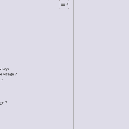
visage
e visage ?
 ?
ge ?