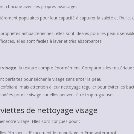
yage, chacune avec ses propres avantages :
lièrement populaires pour leur capacité à capturer la saleté et l’huil
ropriétés antibactériennes, elles sont idéales pour les peaux sensibl
ficaces, elles sont faciles à laver et très absorbantes.
e visage
, la texture compte énormément. Comparons les matériaux 
 parfaites pour sécher le visage sans irriter la peau.
exfoliant, mais attention à leur nettoyage régulier pour éviter les bact
ées pour le visage car elles peuvent être trop rugueuses.
rviettes de nettoyage visage
r votre visage. Elles sont conçues pour :
elles éliminent efficacement le maquillage, même waterproof.